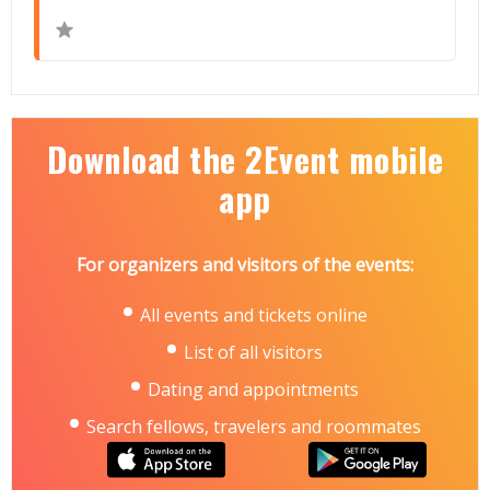
Download the 2Event mobile
app
For organizers and visitors of the events:
All events and tickets online
List of all visitors
Dating and appointments
Search fellows, travelers and roommates