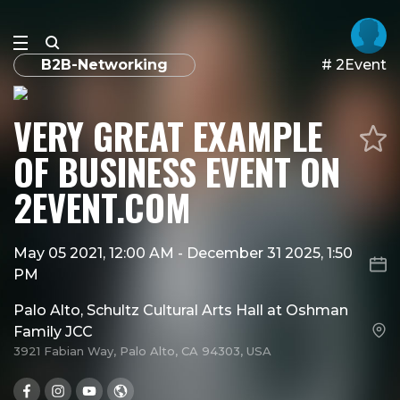
B2B-Networking
# 2Event
VERY GREAT EXAMPLE
OF BUSINESS EVENT ON
2EVENT.COM
May 05 2021, 12:00 AM
-
December 31 2025, 1:50
PM
Palo Alto, Schultz Cultural Arts Hall at Oshman
Family JCC
3921 Fabian Way, Palo Alto, CA 94303, USA