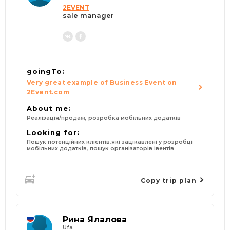
2EVENT
sale manager
goingTo:
Very great example of Business Event on
2Event.com
About me:
Реалізація/продаж, розробка мобільних додатків
Looking for:
Пошук потенційних клієнтів,які зацікавлені у розробці
мобільних додатків, пошук організаторів івентів
Copy trip plan
Рина Ялалова
Ufa