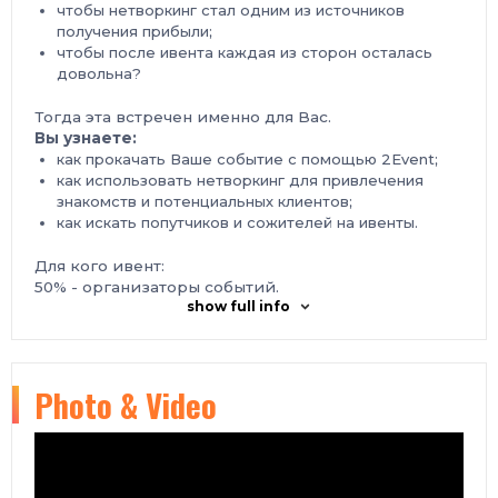
чтобы нетворкинг стал одним из источников
получения прибыли;
чтобы после ивента каждая из сторон осталась
довольна?
Тогда эта встречен именно для Вас.
Вы узнаете:
как прокачать Ваше событие с помощью 2Event;
как использовать нетворкинг для привлечения
знакомств и потенциальных клиентов;
как искать попутчиков и сожителей на ивенты.
Для кого ивент:
50% - организаторы событий.
show full info
(Организаторы выставок, свадеб, вечеринок,
корпоративов, конференций, тренингов ...)
50% - поставщики-подрядчики
(Помещение, техника, обучение, маркетинг,
Photo & Video
поселение клиентов, кейтеринг ...)
Где:
InnoHub,
бульвар Вацлава Гавела, 6-з
К
огда : 28-30
апреля
2020
Ждем вас, до встречи!