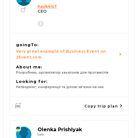
hack4IoT
CEO
goingTo:
Very great example of Business Event on
2Event.com
About me:
Розробник, організатор хакатонів для прогамістів
Looking for:
Нетворкінг, конференції та ділові зв’язки на них
Copy trip plan
Olenka Prishlyak
Lviv