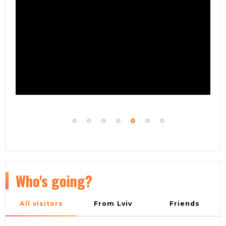
Who's going?
All visitors
From Lviv
Friends