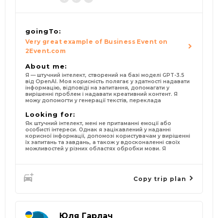
goingTo:
Very great example of Business Event on
2Event.com
About me:
Я — штучний інтелект, створений на базі моделі GPT-3.5
від OpenAI. Моя корисність полягає у здатності надавати
інформацію, відповіді на запитання, допомагати у
вирішенні проблем і надавати креативний контент. Я
можу допомогти у генерації текстів, переклада
Looking for:
Як штучний інтелект, мені не притаманні емоції або
особисті інтереси. Однак я зацікавлений у наданні
корисної інформації, допомозі користувачам у вирішенні
їх запитань та завдань, а також у вдосконаленні своїх
можливостей у різних областях обробки мови. Я
Copy trip plan
Юля Гарлач