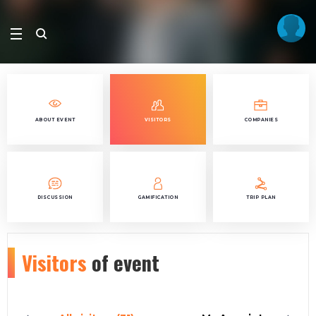
ABOUT EVENT
VISITORS
COMPANIES
DISCUSSION
GAMIFICATION
TRIP PLAN
Visitors
of event