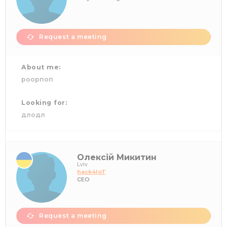
Request a meeting
About me:
роорпоп
Looking for:
длодл
Олексій Микитин
Lviv
hack4IoT
CEO
Request a meeting