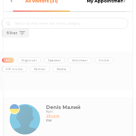
All visitors (31)
My Appointments (0)
filter
All
Organizer
Speaker
Volunteer
Visitor
VIP Visitor
Partner
Media
Denis Малий
Kyiv
2Event
PM