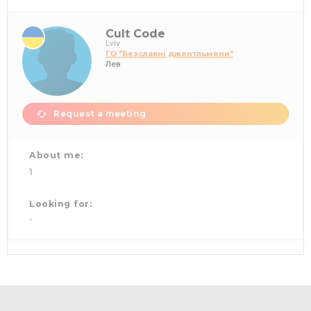
Cult Code
Lviv
ГО "Безславні джентльмени"
Лев
Request a meeting
About me:
1
Looking for:
-